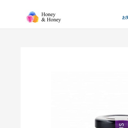
内
容
お
を
ス
キ
ッ
プ