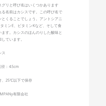
スグリと呼び名はいくつかあります
れる名前はカシスです。この呼び名で
ンとくることでしょう。アントシアニ
タミンE、ビタミンKなど、そして食
います。カシスのほんのりした酸味と
和しています。
シス
径：4.5cm
半
、25℃以下で保存
OMPANy有限会社