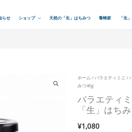
知らせ
ショップ
天然の「生」はちみつ
養蜂家
「生」
バ
ホーム
/
バラエティミニ
/
みつ40g
ラ
エ
バラエティ
テ
「生」はちみ
ィ
ミ
¥
1,080
ニ・