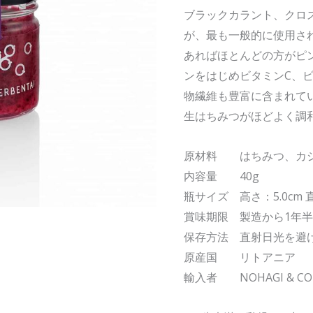
カ
ブラックカラント、クロ
シ
が、最も一般的に使用さ
ス
あればほとんどの方がピ
入
ンをはじめビタミンC、ビ
り
物繊維も豊富に含まれて
「生」
生はちみつがほどよく調
は
ち
原材料 はちみつ、カ
み
内容量 40g
つ
瓶サイズ 高さ：5.0cm 直
40g
賞味期限 製造から1年
個
保存方法 直射日光を避け
原産国 リトアニア
輸入者 NOHAGI & C