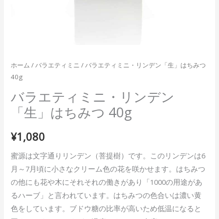
は
ち
み
つ
40g
ホーム
/
バラエティミニ
/ バラエティミニ・リンデン「生」はちみつ
40g
個
バラエティミニ・リンデン
「生」はちみつ 40g
¥
1,080
蜜源は文字通りリンデン（菩提樹）です。このリンデンは6
月～7月頃に小さなクリーム色の花を咲かせます。はちみつ
の他にも花や木にそれそれの働きがあり「1000の用途があ
るハーブ」と言われています。はちみつの色合いは濃い黄
色をしています。ブドウ糖の比率が高いため低温になると