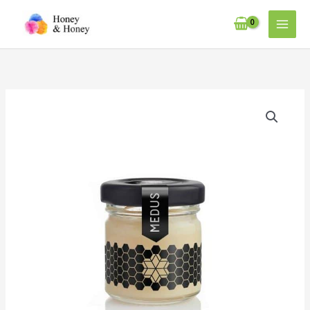
内
容
を
ス
キ
ッ
バ
プ
ラ
エ
テ
ィ
ミ
ニ・
リ
ン
デ
ン
「生」