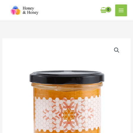
内
容
を
ス
キ
ッ
サ
プ
ジ
ー
入
り
「生」
は
ち
み
つ
500g
個