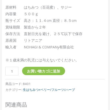
原材料 はちみつ（百花蜜）、サジー
内容量 ５００ｇ
瓶サイズ 高さ：１１.４cm 直径：８.５cm
賞味期限 製造から２年
保存方法 直射日光を避け、２５℃以下で保存
原産国 リトアニア
輸入者 NOHAGI & COMPANy有限会社
※１歳未満の乳児には与えないでください。
お買い物カゴに追加
商品コード:
8401
カテゴリー:
生はちみつ+ベリー/フルーツ/ハーブ
関連商品