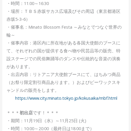
・時間：11:00～16:30
・場所：ＴＢＳ赤坂サカス広場及びその周辺（東京都港区
赤坂5-3-6）
・催事名：Minato Blossom Festa ～みなとでつなぐ世界の
輪～
・催事内容：港区内に所在地がある各国大使館のブースに
て、それぞれの国が提供する食べ物や民芸品等の販売、特
設ステージでの民俗舞踊等のダンスや伝統的な音楽の演奏
があります。
・出店内容：リトアニア大使館ブースにて、はちみつ商品
（お祭り限定割引商品あります。）およびビーワックスキ
ャンドルの販売をします。
https://www.city.minato.tokyo.jp/kokusaika/mbf.html
＊＊＊
初出店
です！＊＊＊
・期間：11月19日（水）～11月25日 (火)
・時間：10:00～20:00（最終日は18:00まで）