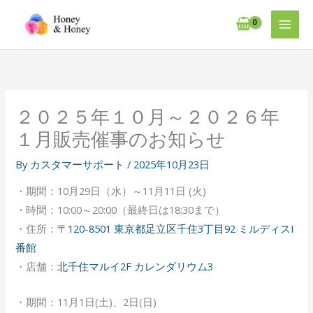
内
容
を
ス
キ
ッ
２０２５年１０月～２０２６年
プ
１月販売催事のお知らせ
By
カスタマーサポート
/
2025年10月23日
・期間：10月29日（水）～11月11日 (火)
・時間：10:00～20:00（最終日は18:30まで）
・住所：
〒120-8501 東京都足立区千住3丁目92 ミルディスI
番館
・店舗：
北千住マルイ2F カレンダリウム3
・期間：11月1日(土)、2日(日)